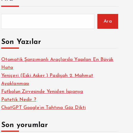
Ara
Son Yazılar
Otomatik Şanzımanlı Araçlarda Yapılan En Büyük
Hata
Yeniçeri (Eski Asker ) Padişah 2. Mahmut
Ayaklanması
Futbolun Zirvesinde Yeniden İspanya
Patetik Nedir ?
ChatGPT Google’ın Tahtına Göz Dikti
Son yorumlar