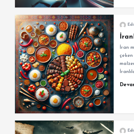
Edi
İran
İran m
çeken 
malzem
İranlı
Deva
Edi