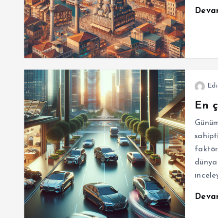
Deva
Edi
En ç
Günümü
sahipt
faktör
dünya 
incele
Deva