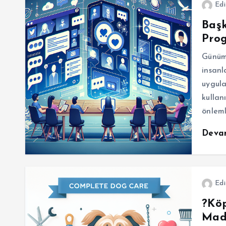
Edi
Baş
Prog
Günüm
insanl
uygul
kullanı
önleml
Deva
Edi
?Köp
Mad