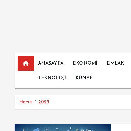
İ
ç
e
r
i
ğ
e
a
ANASAYFA
EKONOMİ
EMLAK
t
l
TEKNOLOJİ
KÜNYE
a
Home
2025