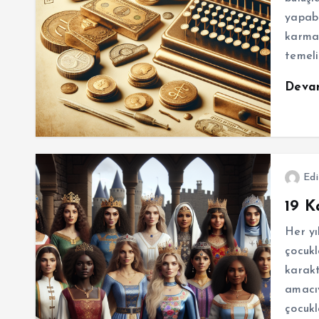
yapabi
karma
temeli
Deva
Edi
19 K
Her yı
çocukl
karakt
amacıy
çocukl