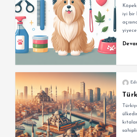
Köpekl
iyi bi
açısın
yiyece
Deva
Edi
Türk
Türkiye
ülkedi
kıtala
sahipl