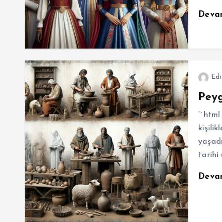
Deva
Edi
Peyg
“`html
kişili
yaşadı
tarihi
Deva