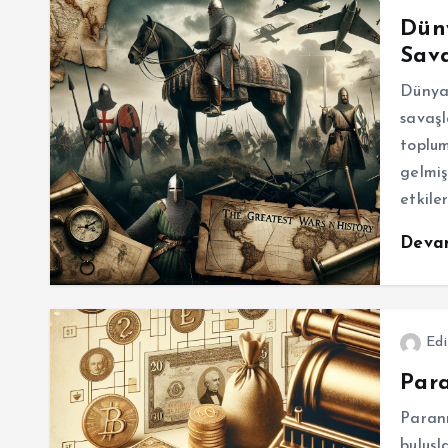
Dün
Sava
Dünya 
savaşla
toplum
gelmiş
etkile
Deva
Edi
Para
Paranı
buluşl