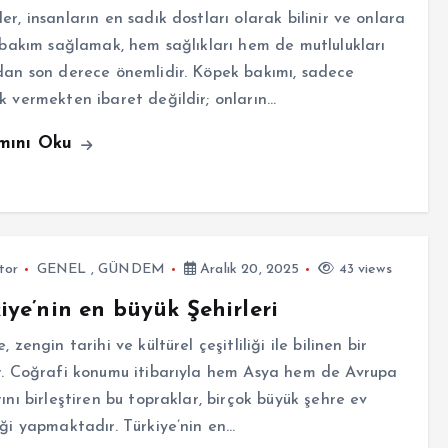
er, insanların en sadık dostları olarak bilinir ve onlara
r bakım sağlamak, hem sağlıkları hem de mutlulukları
dan son derece önemlidir. Köpek bakımı, sadece
k vermekten ibaret değildir; onların…
mını Oku
tor
GENEL
,
GÜNDEM
Aralık 20, 2025
43 views
iye’nin en büyük Şehirleri
, zengin tarihi ve kültürel çeşitliliği ile bilinen bir
r. Coğrafi konumu itibarıyla hem Asya hem de Avrupa
rını birleştiren bu topraklar, birçok büyük şehre ev
iği yapmaktadır. Türkiye’nin en…