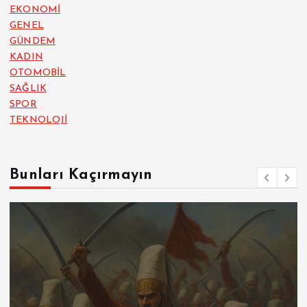
EKONOMİ
GENEL
GÜNDEM
KADIN
OTOMOBİL
SAĞLIK
SPOR
TEKNOLOJİ
Bunları Kaçırmayın