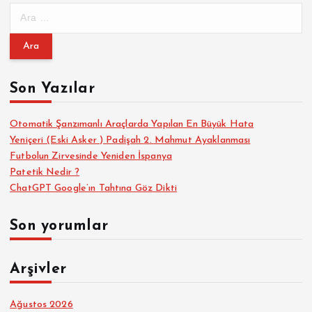
A
r
a
m
a
Son Yazılar
:
Otomatik Şanzımanlı Araçlarda Yapılan En Büyük Hata
Yeniçeri (Eski Asker ) Padişah 2. Mahmut Ayaklanması
Futbolun Zirvesinde Yeniden İspanya
Patetik Nedir ?
ChatGPT Google’ın Tahtına Göz Dikti
Son yorumlar
Arşivler
Ağustos 2026