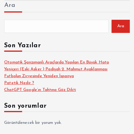
Ara
Ara
Son Yazılar
Otomatik Şanzımanlı Araçlarda Yapılan En Büyük Hata
Yeniçeri (Eski Asker ) Padişah 2. Mahmut Ayaklanması
Futbolun Zirvesinde Yeniden İspanya
Patetik Nedir ?
ChatGPT Google’ın Tahtına Göz Dikti
Son yorumlar
Görüntülenecek bir yorum yok.