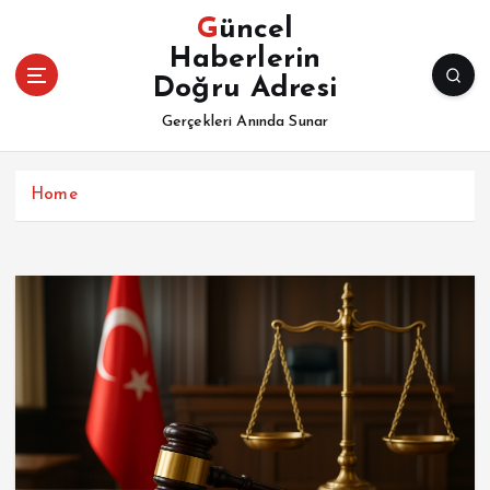
İ
Güncel
ç
Haberlerin
e
Doğru Adresi
r
i
Gerçekleri Anında Sunar
ğ
e
a
Home
t
l
a