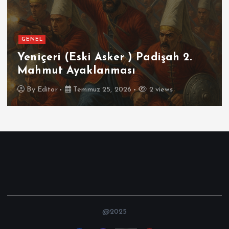
GENEL
SPOR
Futbolun Zirvesinde Yeniden
İspanya
By
Editor
Temmuz 16, 2026
3 views
@2025