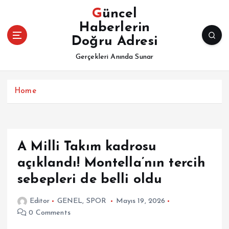
İ
Güncel
ç
Haberlerin
e
Doğru Adresi
r
i
Gerçekleri Anında Sunar
ğ
e
a
Home
t
l
a
A Milli Takım kadrosu
açıklandı! Montella’nın tercih
sebepleri de belli oldu
Editor
GENEL
,
SPOR
Mayıs 19, 2026
0 Comments