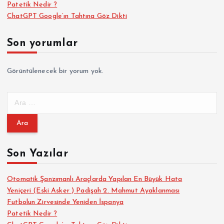
Patetik Nedir ?
ChatGPT Google’ın Tahtına Göz Dikti
Son yorumlar
Görüntülenecek bir yorum yok.
A
r
a
m
a
Son Yazılar
:
Otomatik Şanzımanlı Araçlarda Yapılan En Büyük Hata
Yeniçeri (Eski Asker ) Padişah 2. Mahmut Ayaklanması
Futbolun Zirvesinde Yeniden İspanya
Patetik Nedir ?