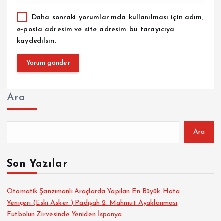
Daha sonraki yorumlarımda kullanılması için adım,
e-posta adresim ve site adresim bu tarayıcıya
kaydedilsin.
Ara
Ara
Son Yazılar
Otomatik Şanzımanlı Araçlarda Yapılan En Büyük Hata
Yeniçeri (Eski Asker ) Padişah 2. Mahmut Ayaklanması
Futbolun Zirvesinde Yeniden İspanya