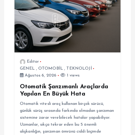
n
m
e
s
i
Editor
GENEL
,
OTOMOBİL
,
TEKNOLOJİ
Ağustos 6, 2026
1 views
Otomatik Şanzımanlı Araçlarda
Yapılan En Büyük Hata
Otomatik vitesli araç kullanan birçok sürücü,
günlük sürüş sırasında farkında olmadan şanzıman
sistemine zarar verebilecek hatalar yapabiliyor.
Uzmanlar, sıkça tekrar eden bu 5 önemli
alışkanlığın, şanzıman ömrünü ciddi biçimde