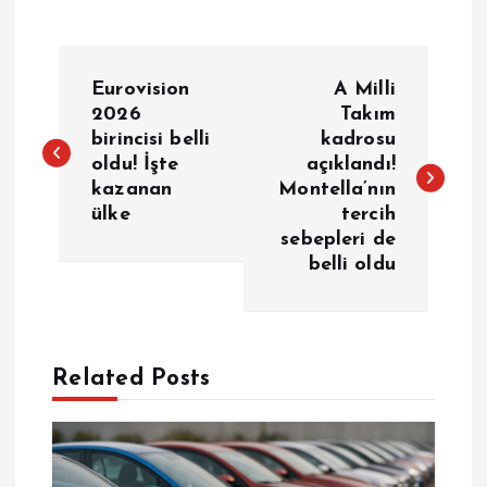
Y
Eurovision
A Milli
a
2026
Takım
birincisi belli
kadrosu
oldu! İşte
açıklandı!
z
kazanan
Montella’nın
ülke
tercih
ı
sebepleri de
belli oldu
g
e
Related Posts
z
i