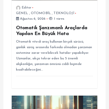
m
Editor
GENEL
,
OTOMOBİL
,
TEKNOLOJİ
e
Ağustos 6, 2026
1 views
s
Otomatik Şanzımanlı Araçlarda
Yapılan En Büyük Hata
i
Otomatik vitesli araç kullanan birçok sürücü,
günlük sürüş sırasında farkında olmadan şanzıman
sistemine zarar verebilecek hatalar yapabiliyor.
Uzmanlar, sıkça tekrar eden bu 5 önemli
alışkanlığın, şanzıman ömrünü ciddi biçimde
kısaltabileceğini…