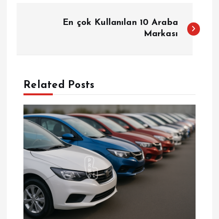
Y
En çok Kullanılan 10 Araba
a
Markası
z
ı
Related Posts
g
e
z
i
n