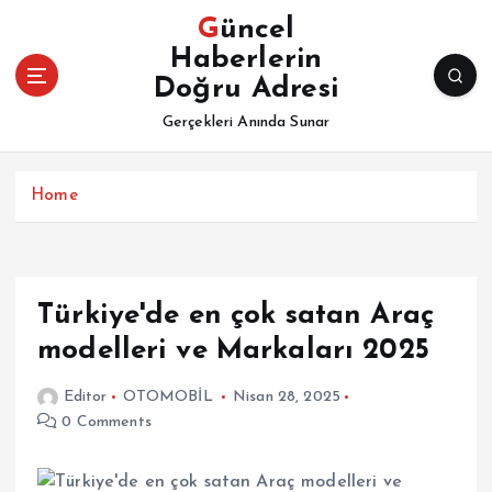
İ
Güncel
ç
Haberlerin
e
Doğru Adresi
r
i
Gerçekleri Anında Sunar
ğ
e
a
Home
t
l
a
Türkiye'de en çok satan Araç
modelleri ve Markaları 2025
Editor
OTOMOBİL
Nisan 28, 2025
0 Comments