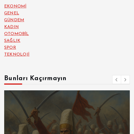
EKONOMİ
GENEL
GÜNDEM
KADIN
OTOMOBİL
SAĞLIK
SPOR
TEKNOLOJİ
Bunları Kaçırmayın