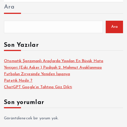
Ara
Ara
Son Yazılar
Otomatik Şanzımanlı Araçlarda Yapılan En Büyük Hata
Yeniçeri (Eski Asker ) Padişah 2. Mahmut Ayaklanması
Futbolun Zirvesinde Yeniden İspanya
Patetik Nedir ?
ChatGPT Google’ın Tahtına Göz Dikti
Son yorumlar
Görüntülenecek bir yorum yok.