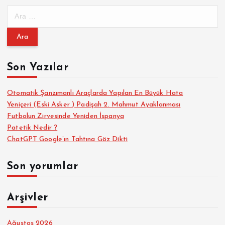
A
r
a
m
a
Son Yazılar
:
Otomatik Şanzımanlı Araçlarda Yapılan En Büyük Hata
Yeniçeri (Eski Asker ) Padişah 2. Mahmut Ayaklanması
Futbolun Zirvesinde Yeniden İspanya
Patetik Nedir ?
ChatGPT Google’ın Tahtına Göz Dikti
Son yorumlar
Arşivler
Ağustos 2026