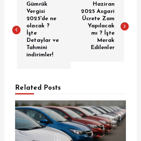
Gümrük
Haziran
a
Vergisi
2025 Asgari
2025'de ne
Ücrete Zam
olacak ?
Yapılacak
z
İşte
mı ? İşte
Detaylar ve
Merak
ı
Tahmini
Edilenler
indirimler!
g
e
Related Posts
z
i
n
m