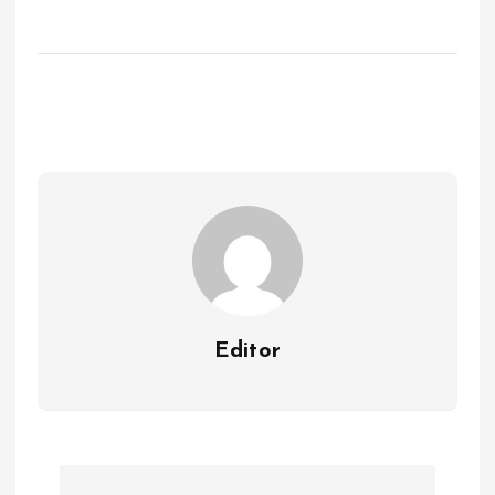
Editor
Y