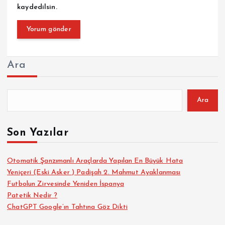
kaydedilsin.
Ara
Ara
Son Yazılar
Otomatik Şanzımanlı Araçlarda Yapılan En Büyük Hata
Yeniçeri (Eski Asker ) Padişah 2. Mahmut Ayaklanması
Futbolun Zirvesinde Yeniden İspanya
Patetik Nedir ?
ChatGPT Google’ın Tahtına Göz Dikti