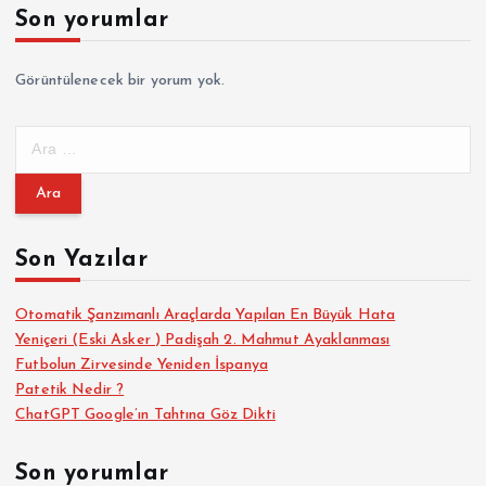
Son yorumlar
Görüntülenecek bir yorum yok.
A
r
a
m
a
Son Yazılar
:
Otomatik Şanzımanlı Araçlarda Yapılan En Büyük Hata
Yeniçeri (Eski Asker ) Padişah 2. Mahmut Ayaklanması
Futbolun Zirvesinde Yeniden İspanya
Patetik Nedir ?
ChatGPT Google’ın Tahtına Göz Dikti
Son yorumlar