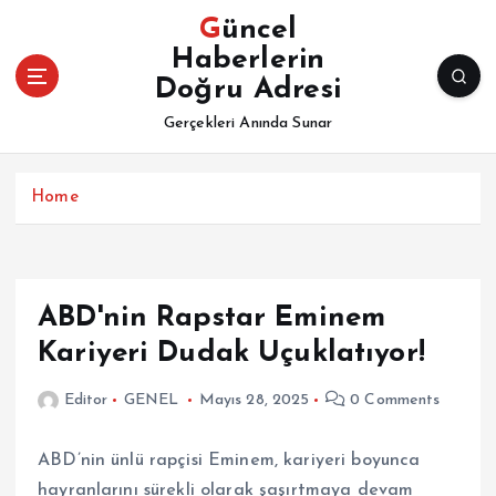
İ
Güncel
ç
Haberlerin
e
Doğru Adresi
r
i
Gerçekleri Anında Sunar
ğ
e
a
Home
t
l
a
ABD'nin Rapstar Eminem
Kariyeri Dudak Uçuklatıyor!
Editor
GENEL
Mayıs 28, 2025
0 Comments
ABD’nin ünlü rapçisi Eminem, kariyeri boyunca
hayranlarını sürekli olarak şaşırtmaya devam