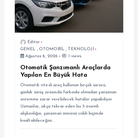
e
s
i
Editor
GENEL
,
OTOMOBİL
,
TEKNOLOJİ
Ağustos 6, 2026
1 views
Otomatik Şanzımanlı Araçlarda
Yapılan En Büyük Hata
Otomatik vitesli araç kullanan birçok sürücü,
günlük sürüş sırasında farkında olmadan şanzıman
sistemine zarar verebilecek hatalar yapabiliyor.
Uzmanlar, sıkça tekrar eden bu 5 önemli
alışkanlığın, şanzıman ömrünü ciddi biçimde
kısaltabileceğini…