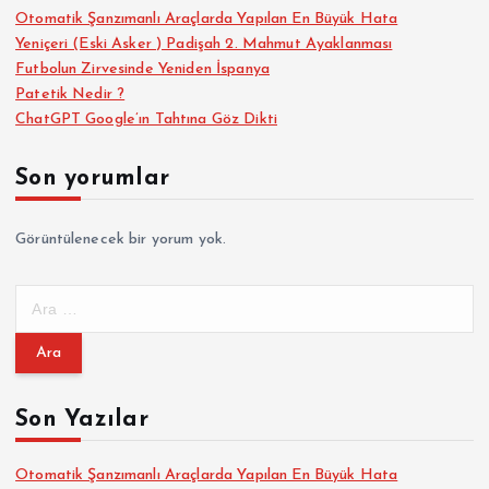
Otomatik Şanzımanlı Araçlarda Yapılan En Büyük Hata
Yeniçeri (Eski Asker ) Padişah 2. Mahmut Ayaklanması
Futbolun Zirvesinde Yeniden İspanya
Patetik Nedir ?
ChatGPT Google’ın Tahtına Göz Dikti
Son yorumlar
Görüntülenecek bir yorum yok.
A
r
a
m
a
Son Yazılar
:
Otomatik Şanzımanlı Araçlarda Yapılan En Büyük Hata