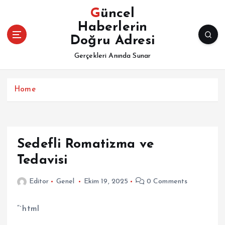
İ
Güncel
ç
Haberlerin
e
Doğru Adresi
r
i
Gerçekleri Anında Sunar
ğ
e
a
Home
t
l
a
Sedefli Romatizma ve
Tedavisi
Editor
Genel
Ekim 19, 2025
0 Comments
“`html