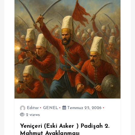
Editor
GENEL
Temmuz 25, 2026
2 views
Yeniçeri (Eski Asker ) Padişah 2.
Mahmut Ayaklanması