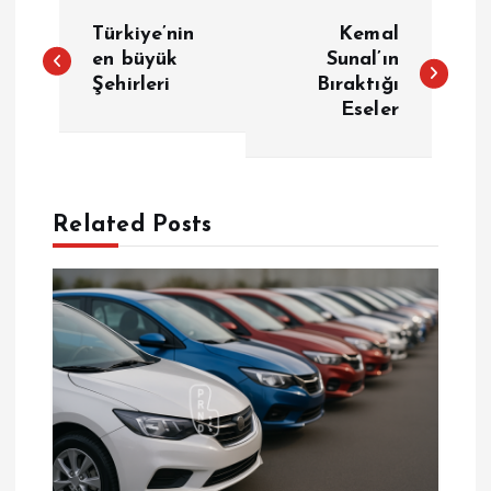
Y
Türkiye’nin
Kemal
a
en büyük
Sunal’ın
Şehirleri
Bıraktığı
Eseler
z
ı
g
Related Posts
e
z
i
n