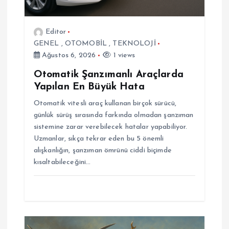
m
e
Editor
GENEL
,
OTOMOBİL
,
TEKNOLOJİ
s
Ağustos 6, 2026
1 views
i
Otomatik Şanzımanlı Araçlarda
Yapılan En Büyük Hata
Otomatik vitesli araç kullanan birçok sürücü,
günlük sürüş sırasında farkında olmadan şanzıman
sistemine zarar verebilecek hatalar yapabiliyor.
Uzmanlar, sıkça tekrar eden bu 5 önemli
alışkanlığın, şanzıman ömrünü ciddi biçimde
kısaltabileceğini…