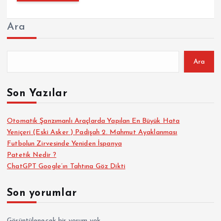
Ara
Ara
Son Yazılar
Otomatik Şanzımanlı Araçlarda Yapılan En Büyük Hata
Yeniçeri (Eski Asker ) Padişah 2. Mahmut Ayaklanması
Futbolun Zirvesinde Yeniden İspanya
Patetik Nedir ?
ChatGPT Google’ın Tahtına Göz Dikti
Son yorumlar
Görüntülenecek bir yorum yok.