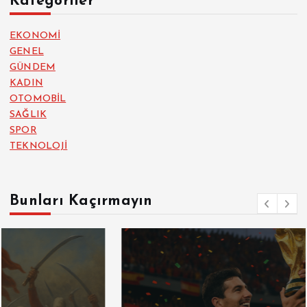
Kategoriler
EKONOMİ
GENEL
GÜNDEM
KADIN
OTOMOBİL
SAĞLIK
SPOR
TEKNOLOJİ
Bunları Kaçırmayın