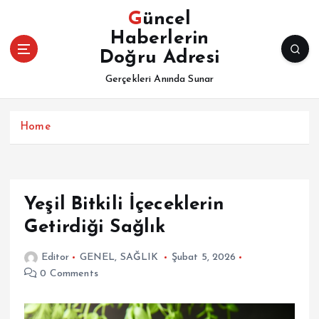
İ
Güncel
ç
Haberlerin
e
Doğru Adresi
r
i
Gerçekleri Anında Sunar
ğ
e
a
Home
t
l
a
Yeşil Bitkili İçeceklerin
Getirdiği Sağlık
Editor
GENEL
,
SAĞLIK
Şubat 5, 2026
0 Comments