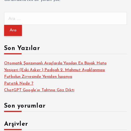
A
r
a
m
a
Son Yazılar
:
Otomatik Şanzımanlı Araçlarda Yapılan En Büyük Hata
Yeniçeri (Eski Asker ) Padişah 2. Mahmut Ayaklanması
Futbolun Zirvesinde Yeniden İspanya
Patetik Nedir ?
ChatGPT Google’ın Tahtına Göz Dikti
Son yorumlar
Arşivler